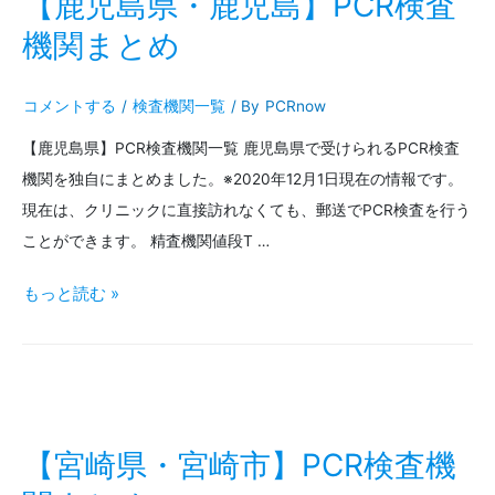
【鹿児島県・鹿児島】PCR検査
な
い
機関まとめ
ら
5
コメントする
/
検査機関一覧
/ By
PCRnow
人
【鹿児島県】PCR検査機関一覧 鹿児島県で受けられるPCR検査
機関を独自にまとめました。※2020年12月1日現在の情報です。
に
現在は、クリニックに直接訪れなくても、郵送でPCR検査を行う
2
ことができます。 精査機関値段T …
人
【鹿
もっと読む »
児
島
県・
鹿
【宮崎県・宮崎市】PCR検査機