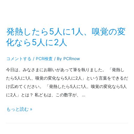
た
し
ビ
ら
た
ス
PCR
い
を
発熱したら5人に1人、嗅覚の変
検
『７
は
化なら5人に2人
査
つ
じ
を
の
コメントする
/
PCR検査
/ By
PCRnow
め
～
ポ
今日は、みなさまにお願いがあって筆を執りました。 「発熱し
た
たら5人に1人、嗅覚の変化なら5人に2人」という言葉をできるだ
イ
背
け広めてください。 「発熱したら5人に1人、嗅覚の変化なら5人
ン
景
に2人」とは？ 私どもは、この数字が、 …
ト』
発
もっと読む »
熱
し