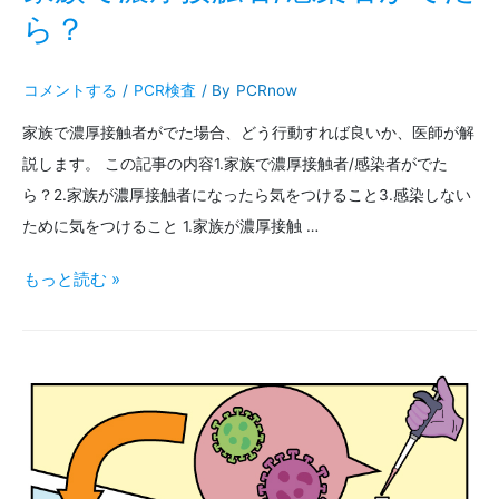
異
値
ら？
常
に
コメントする
/
PCR検査
/ By
PCRnow
の
つ
3
家族で濃厚接触者がでた場合、どう行動すれば良いか、医師が解
い
説します。 この記事の内容1.家族で濃厚接触者/感染者がでた
人
て
ら？2.家族が濃厚接触者になったら気をつけること3.感染しない
に
の
ために気をつけること 1.家族が濃厚接触 …
1
誤
家
もっと読む »
人、
解
族
発
と
で
熱
非
濃
の
特
厚
10
異
接