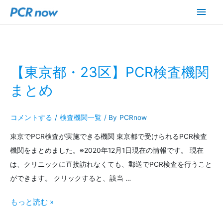
メ
イ
ン
【東京都・23区】PCR検査機関
メ
まとめ
ニ
ュ
コメントする
/
検査機関一覧
/ By
PCRnow
ー
東京でPCR検査が実施できる機関 東京都で受けられるPCR検査
機関をまとめました。※2020年12月1日現在の情報です。 現在
は、クリニックに直接訪れなくても、郵送でPCR検査を行うこと
ができます。 クリックすると、該当 …
【東
もっと読む »
京