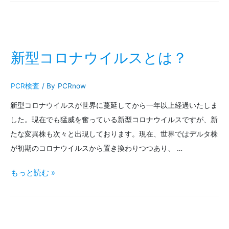
都・
23
区】
新型コロナウイルスとは？
PCR
PCR検査
/ By
PCRnow
検
新型コロナウイルスが世界に蔓延してから一年以上経過いたしま
査
した。現在でも猛威を奮っている新型コロナウイルスですが、新
機
たな変異株も次々と出現しております。現在、世界ではデルタ株
関
が初期のコロナウイルスから置き換わりつつあり、 …
ま
新
もっと読む »
と
型
め
コ
ロ