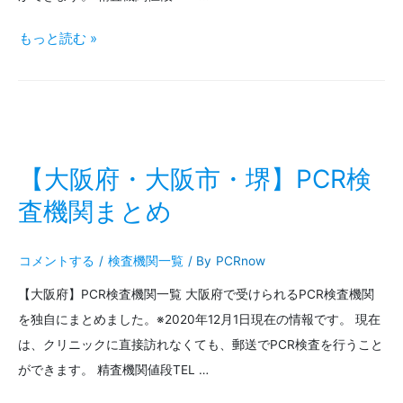
査
【愛
もっと読む »
機
媛
関
県・
ま
松
と
山・
【大阪府・大阪市・堺】PCR検
め
今
査機関まとめ
治】
コメントする
/
検査機関一覧
/ By
PCRnow
PCR
【大阪府】PCR検査機関一覧 大阪府で受けられるPCR検査機関
検
を独自にまとめました。※2020年12月1日現在の情報です。 現在
査
は、クリニックに直接訪れなくても、郵送でPCR検査を行うこと
機
ができます。 精査機関値段TEL …