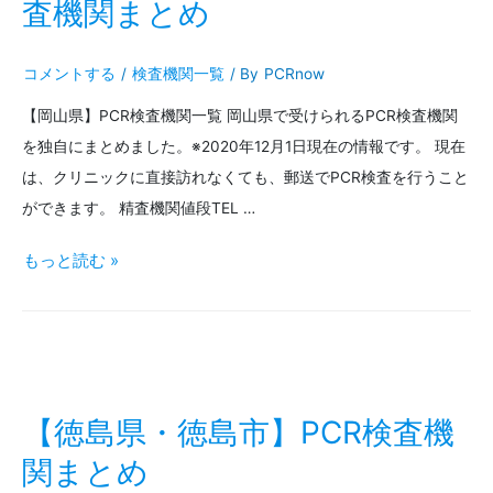
市】
査機関まとめ
PCR
コメントする
/
検査機関一覧
/ By
PCRnow
検
【岡山県】PCR検査機関一覧 岡山県で受けられるPCR検査機関
査
を独自にまとめました。※2020年12月1日現在の情報です。 現在
機
は、クリニックに直接訪れなくても、郵送でPCR検査を行うこと
関
ができます。 精査機関値段TEL …
ま
【岡
もっと読む »
と
山
め
県・
岡
山・
【徳島県・徳島市】PCR検査機
倉
関まとめ