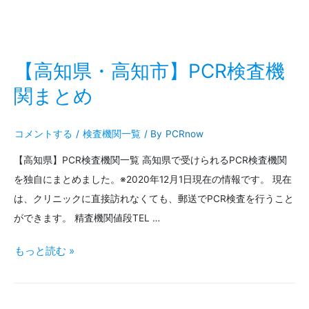
と
県・
め
糸
満】
【高知県・高知市】PCR検査機
PCR
関まとめ
検
コメントする
/
検査機関一覧
/ By
PCRnow
査
【高知県】PCR検査機関一覧 高知県で受けられるPCR検査機関
機
を独自にまとめました。※2020年12月1日現在の情報です。 現在
関
は、クリニックに直接訪れなくても、郵送でPCR検査を行うこと
ま
ができます。 精査機関値段TEL …
と
【高
もっと読む »
め
知
県・