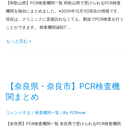
【和歌山県】PCR検査機関一覧 和歌山県で受けられるPCR検査
機
機関を独自にまとめました。※2020年12月1日現在の情報です。
関
現在は、クリニックに直接訪れなくても、郵送でPCR検査を行う
ま
ことができます。 精査機関値段T …
と
【和
もっと読む »
め
歌
山
県・
和
【奈良県・奈良市】PCR検査機
歌
関まとめ
山】
コメントする
/
検査機関一覧
/ By
PCRnow
PCR
【奈良県】PCR検査機関一覧 奈良県で受けられるPCR検査機関
検