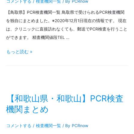
コメントする
/
検査機関一覧
/ By
PCRnow
検
【鳥取県】PCR検査機関一覧 鳥取県で受けられるPCR検査機関
査
を独自にまとめました。※2020年12月1日現在の情報です。 現在
機
は、クリニックに直接訪れなくても、郵送でPCR検査を行うこと
関
ができます。 精査機関値段TEL …
ま
【鳥
もっと読む »
と
取
め
県・
米
子】
【和歌山県・和歌山】PCR検査
PCR
機関まとめ
検
コメントする
/
検査機関一覧
/ By
PCRnow
査