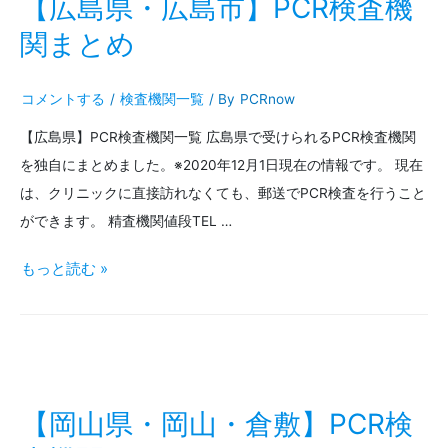
【広島県・広島市】PCR検査機
PCR
関まとめ
検
コメントする
/
検査機関一覧
/ By
PCRnow
査
【広島県】PCR検査機関一覧 広島県で受けられるPCR検査機関
機
を独自にまとめました。※2020年12月1日現在の情報です。 現在
関
は、クリニックに直接訪れなくても、郵送でPCR検査を行うこと
ま
ができます。 精査機関値段TEL …
と
【広
もっと読む »
め
島
県・
広
島
【岡山県・岡山・倉敷】PCR検