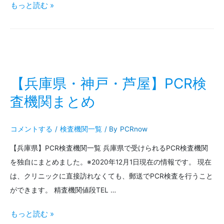
関
【大
もっと読む »
ま
阪
と
府・
め
大
阪
【兵庫県・神戸・芦屋】PCR検
市・
査機関まとめ
堺】
コメントする
/
検査機関一覧
/ By
PCRnow
PCR
【兵庫県】PCR検査機関一覧 兵庫県で受けられるPCR検査機関
検
を独自にまとめました。※2020年12月1日現在の情報です。 現在
査
は、クリニックに直接訪れなくても、郵送でPCR検査を行うこと
機
ができます。 精査機関値段TEL …
関
【兵
もっと読む »