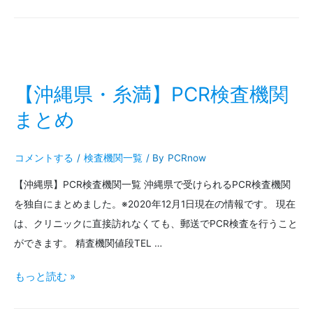
ま
庫
と
県・
め
神
戸・
【沖縄県・糸満】PCR検査機関
芦
まとめ
屋】
コメントする
/
検査機関一覧
/ By
PCRnow
PCR
【沖縄県】PCR検査機関一覧 沖縄県で受けられるPCR検査機関
検
を独自にまとめました。※2020年12月1日現在の情報です。 現在
査
は、クリニックに直接訪れなくても、郵送でPCR検査を行うこと
機
ができます。 精査機関値段TEL …
関
【沖
もっと読む »
ま
縄