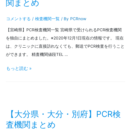
児
関まとめ
島】
コメントする
/
検査機関一覧
/ By
PCRnow
PCR
【宮崎県】PCR検査機関一覧 宮崎県で受けられるPCR検査機関
検
を独自にまとめました。※2020年12月1日現在の情報です。 現在
査
は、クリニックに直接訪れなくても、郵送でPCR検査を行うこと
機
ができます。 精査機関値段TEL …
関
【宮
もっと読む »
ま
崎
と
県・
め
宮
崎
【大分県・大分・別府】PCR検
市】
査機関まとめ