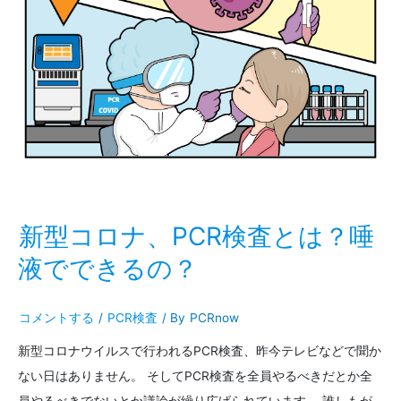
人
的
触
に
な
者/
1
増
感
人
幅
染
が
者
陽
が
性
で
新型コロナ、PCR検査とは？唾
た
液でできるの？
ら？
コメントする
/
PCR検査
/ By
PCRnow
新型コロナウイルスで行われるPCR検査、昨今テレビなどで聞か
ない日はありません。 そしてPCR検査を全員やるべきだとか全