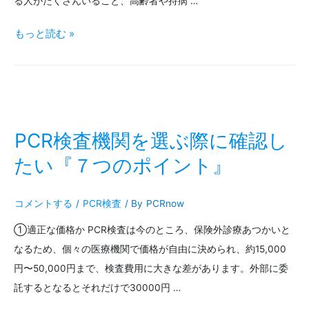
ス
る人がたくさんいること、高齢者や持病 …
の
無
もっと読む »
状
症
況
状
と
=
今
検
PCR検査機関を選ぶ際に確認し
後
査
たい『７つのポイント』
の
不
コメントする
/
PCR検査
/ By
PCRnow
動
要
①適正な価格か PCR検査は今のところ、保険外診療あつかいと
向
で
なるため、個々の医療機関で価格が自由に決められ、約15,000
は
円〜50,000円まで、検査費用に大きな差があります。外部に委
な
託するとなるとそれだけで30000円 …