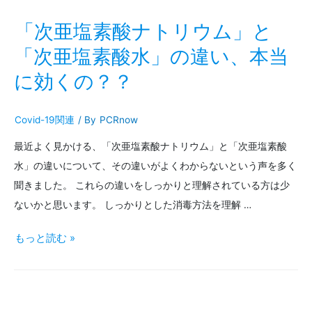
ナ
「次亜塩素酸ナトリウム」と
ウ
「次亜塩素酸水」の違い、本当
に効くの？？
イ
ル
Covid-19関連
/ By
PCRnow
ス
最近よく見かける、「次亜塩素酸ナトリウム」と「次亜塩素酸
と
水」の違いについて、その違いがよくわからないという声を多く
は？
聞きました。 これらの違いをしっかりと理解されている方は少
ないかと思います。 しっかりとした消毒方法を理解 …
「次
もっと読む »
亜
塩