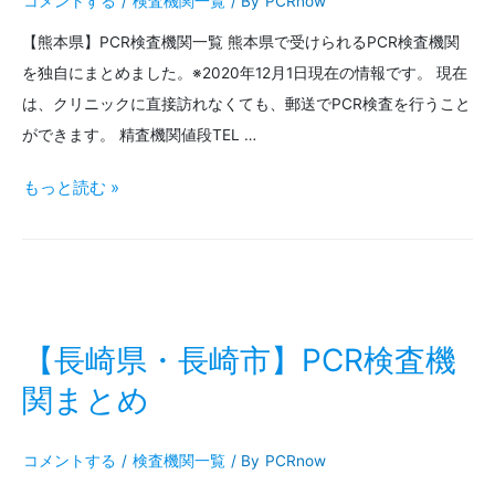
コメントする
/
検査機関一覧
/ By
PCRnow
PCR
【熊本県】PCR検査機関一覧 熊本県で受けられるPCR検査機関
検
を独自にまとめました。※2020年12月1日現在の情報です。 現在
査
は、クリニックに直接訪れなくても、郵送でPCR検査を行うこと
機
ができます。 精査機関値段TEL …
関
【熊
もっと読む »
ま
本
と
県・
め
熊
本
【長崎県・長崎市】PCR検査機
市】
関まとめ
PCR
コメントする
/
検査機関一覧
/ By
PCRnow
検