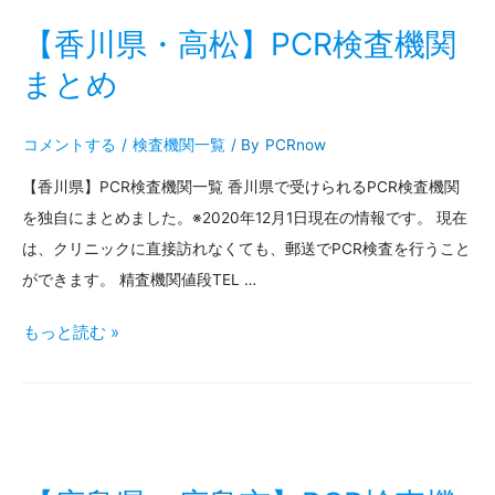
口】
【香川県・高松】PCR検査機関
PCR
まとめ
検
コメントする
/
検査機関一覧
/ By
PCRnow
査
【香川県】PCR検査機関一覧 香川県で受けられるPCR検査機関
機
を独自にまとめました。※2020年12月1日現在の情報です。 現在
関
は、クリニックに直接訪れなくても、郵送でPCR検査を行うこと
ま
ができます。 精査機関値段TEL …
と
【香
もっと読む »
め
川
県・
高
松】