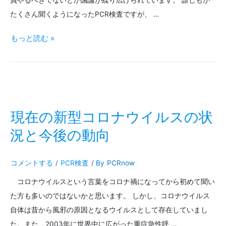
員やるべきでないとか議論が繰り広げられています。 誰しもが
たくさん聞くようになったPCR検査ですが、 …
新
もっと読む »
型
コ
ロ
ナ、
現在の新型コロナウイルスの状
PCR
況と今後の動向
検
コメントする
/
PCR検査
/ By
PCRnow
査
コロナウイルスという言葉をコロナ禍になってから初めて聞い
と
た方も多いのではないかと思います。 しかし、コロナウイルス
は？
自体は昔から風邪の原因となるウイルスとして存在していまし
唾
た。また、2003年に世界中に広がった重症急性呼 …