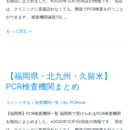
を独自にまとめました。※2020年12月1日現在の情報です。 現在
機
は、クリニックに直接訪れなくても、郵送でPCR検査を行うこと
関
ができます。 精査機関値段TEL …
ま
【佐
もっと読む »
と
賀
め
県・
佐
賀
【福岡県・北九州・久留米】
市】
PCR検査機関まとめ
PCR
コメントする
/
検査機関一覧
/ By
PCRnow
検
【福岡県】PCR検査機関一覧 福岡県で受けられるPCR検査機関
査
を独自にまとめました。※2020年12月1日現在の情報です。 現在
機
は、クリニックに直接訪れなくても、郵送でPCR検査を行うこと