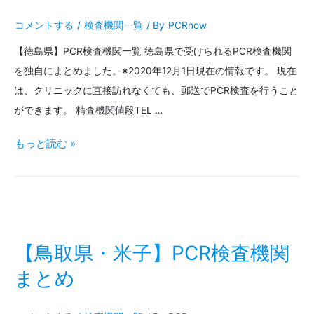
敷】
コメントする
/
検査機関一覧
/ By
PCRnow
PCR
【徳島県】PCR検査機関一覧 徳島県で受けられるPCR検査機関
検
を独自にまとめました。※2020年12月1日現在の情報です。 現在
査
は、クリニックに直接訪れなくても、郵送でPCR検査を行うこと
機
ができます。 精査機関値段TEL …
関
【徳
もっと読む »
ま
島
と
県・
め
徳
島
【鳥取県・米子】PCR検査機関
市】
まとめ
PCR