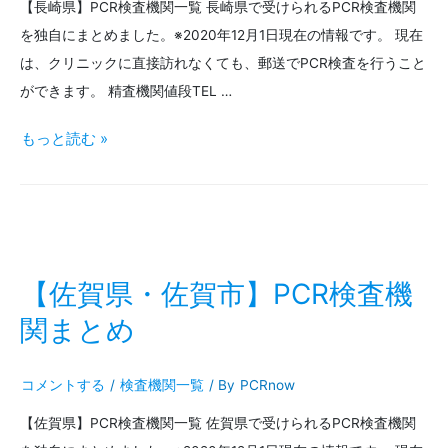
【長崎県】PCR検査機関一覧 長崎県で受けられるPCR検査機関
査
を独自にまとめました。※2020年12月1日現在の情報です。 現在
機
は、クリニックに直接訪れなくても、郵送でPCR検査を行うこと
関
ができます。 精査機関値段TEL …
ま
【長
もっと読む »
と
崎
め
県・
長
崎
【佐賀県・佐賀市】PCR検査機
市】
関まとめ
PCR
コメントする
/
検査機関一覧
/ By
PCRnow
検
【佐賀県】PCR検査機関一覧 佐賀県で受けられるPCR検査機関
査