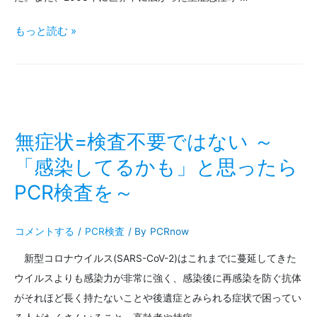
液
現
もっと読む »
で
在
で
の
き
新
る
型
無症状=検査不要ではない ～
の？
コ
「感染してるかも」と思ったら
PCR検査を～
ロ
ナ
コメントする
/
PCR検査
/ By
PCRnow
ウ
新型コロナウイルス(SARS-CoV-2)はこれまでに蔓延してきた
イ
ウイルスよりも感染力が非常に強く、感染後に再感染を防ぐ抗体
ル
がそれほど長く持たないことや後遺症とみられる症状で困ってい