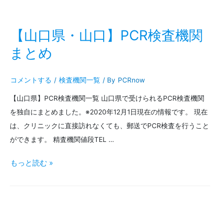
高
知
【山口県・山口】PCR検査機関
市】
まとめ
PCR
コメントする
/
検査機関一覧
/ By
PCRnow
検
【山口県】PCR検査機関一覧 山口県で受けられるPCR検査機関
査
を独自にまとめました。※2020年12月1日現在の情報です。 現在
機
は、クリニックに直接訪れなくても、郵送でPCR検査を行うこと
関
ができます。 精査機関値段TEL …
ま
【山
もっと読む »
と
口
め
県・
山