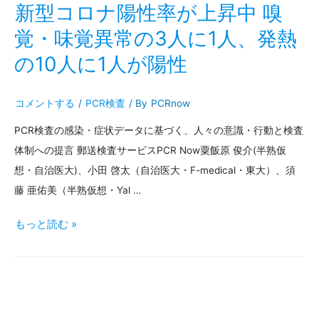
け
新型コロナ陽性率が上昇中 嗅
水」
る
覚・味覚異常の3人に1人、発熱
の
の10人に1人が陽性
新
違
型
コメントする
/
PCR検査
/ By
PCRnow
い、
コ
PCR検査の感染・症状データに基づく、人々の意識・行動と検査
本
ロ
体制への提言 郵送検査サービスPCR Now粟飯原 俊介(半熟仮
当
ナ
想・自治医大)、小田 啓太（自治医大・F-medical・東大）、須
に
ウ
藤 亜佑美（半熟仮想・Yal …
効
イ
新
もっと読む »
く
ル
型
の？？
ス
コ
陽
ロ