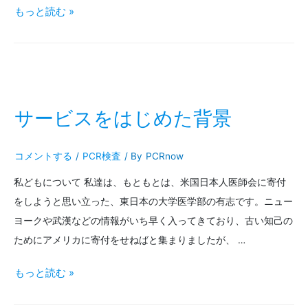
い
PCR
もっと読む »
～
検
「感
査
染
機
し
関
サービスをはじめた背景
て
を
る
コメントする
/
PCR検査
/ By
PCRnow
選
か
私どもについて 私達は、もともとは、米国日本人医師会に寄付
ぶ
をしようと思い立った、東日本の大学医学部の有志です。ニュー
も」
際
ヨークや武漢などの情報がいち早く入ってきており、古い知己の
と
に
ためにアメリカに寄付をせねばと集まりましたが、 …
思
確
サ
もっと読む »
っ
認
ー