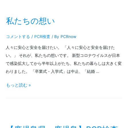
た
ら
私たちの想い
5
コメントする
/
PCR検査
/ By
PCRnow
人
人々に安心と安全を届けたい。 「人々に安心と安全を届けた
に
い。」 それが、私たちの想いです。 新型コロナウイルスが日本
1
で感染拡大してから半年以上がたち、私たちの暮らしは大きく変
人、
わりました。 「卒業式・入学式」は中止、「結婚 …
嗅
私
もっと読む »
覚
た
の
ち
変
の
化
想