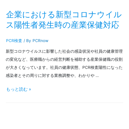
素
酸
企業における新型コロナウイル
ナ
ス陽性者発生時の産業保健対応
ト
PCR検査
/ By
PCRnow
リ
新型コロナウイルスに影響した社会の感染状況や社員の健康管理
ウ
の変化など、医療職からの経営判断を補助する産業保健職の役割
ム」
が大きくなっています。社員の健康状態、PCR検査陽性になった
と
感染者とその周りに対する業務調整や、わかりや …
「次
企
もっと読む »
亜
業
塩
に
素
お
酸