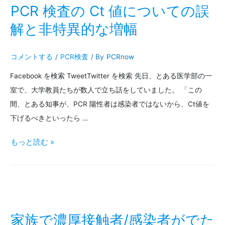
性
ナ
PCR 検査の Ct 値についての誤
者
陽
解と非特異的な増幅
発
性
コメントする
/
PCR検査
/ By
PCRnow
生
率
Facebook を検索 TweetTwitter を検索 先日、とある医学部の一
時
が
室で、大学教員たちが数人で立ち話をしていました。 「この
の
上
間、とある知事が、PCR 陽性者は感染者ではないから、Ct値を
産
昇
下げるべきといったら …
業
中
PCR
もっと読む »
保
嗅
検
健
覚・
査
対
味
の
応
覚
Ct
家族で濃厚接触者/感染者がでた