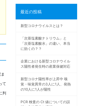
最近の投稿
新型コロナウイルスとは？
「次亜塩素酸ナトリウム」と
「次亜塩素酸水」の違い、本当
に効くの？？
企業における新型コロナウイル
ス陽性者発生時の産業保健対応
院ま
新型コロナ陽性率が上昇中 嗅
って
覚・味覚異常の3人に1人、発熱
の10人に1人が陽性
に判
PCR 検査の Ct 値についての誤