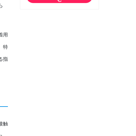
ら
着用
。特
る指
接触
ょ