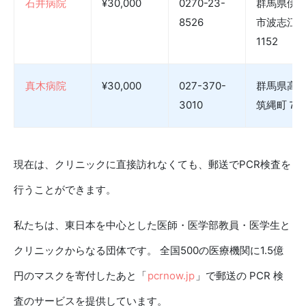
石井病院
¥30,000
0270-23-
群馬県伊
8526
市波志江
1152
真木病院
¥30,000
027-370-
群馬県高
3010
筑縄町７１
現在は、クリニックに直接訪れなくても、郵送でPCR検査を
行うことができます。
私たちは、東日本を中心とした医師・医学部教員・医学生と
クリニックからなる団体です。 全国500の医療機関に1.5億
円のマスクを寄付したあと「
pcrnow.jp
」で郵送の PCR 検
査のサービスを提供しています。