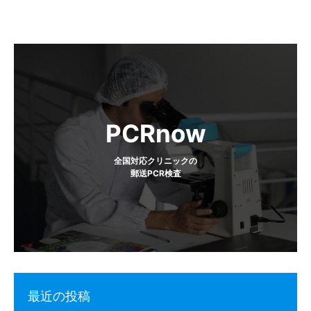
ビ
ゲ
ー
シ
ョ
PCRnow
ン
全国対応クリニックの
郵送PCR検査
最近の投稿