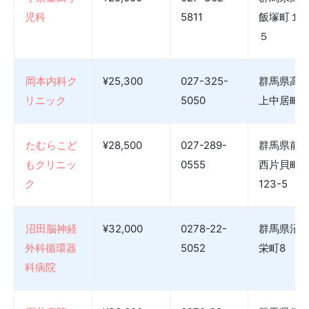
児科
5811
飯塚町１
５
岡本内科ク
¥25,300
027-325-
群馬県高
リニック
5050
上中居町36
たむらこど
¥28,500
027-289-
群馬県前
もクリニッ
0555
西片貝町3
ク
123-5
沼田脳神経
¥32,000
0278-22-
群馬県沼
外科循環器
5052
栄町8
科病院