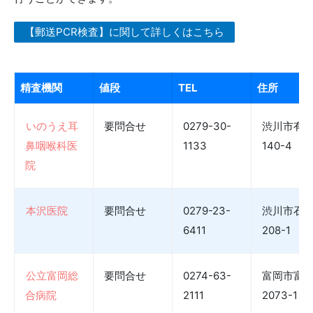
【郵送PCR検査】に関して詳しくはこちら
精査機関
値段
TEL
住所
いのうえ耳
要問合せ
0279-30-
渋川市有
鼻咽喉科医
1133
140-4
院
本沢医院
要問合せ
0279-23-
渋川市石
6411
208-1
公立富岡総
要問合せ
0274-63-
富岡市富
合病院
2111
2073-1