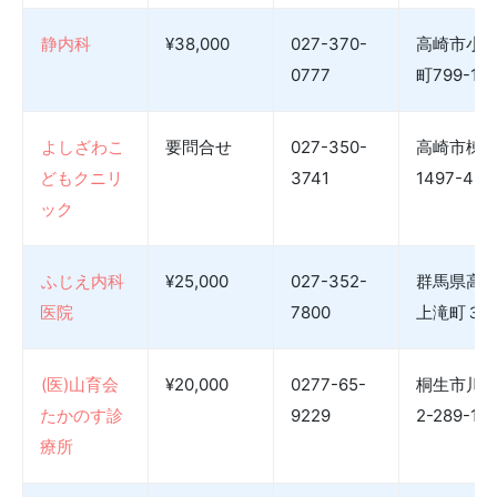
静内科
¥38,000
027-370-
高崎市小
0777
町799-1
よしざわこ
要問合せ
027-350-
高崎市棟
どもクニリ
3741
1497-4
ック
ふじえ内科
¥25,000
027-352-
群馬県高
医院
7800
上滝町３
(医)山育会
¥20,000
0277-65-
桐生市川
たかのす診
9229
2-289-1
療所