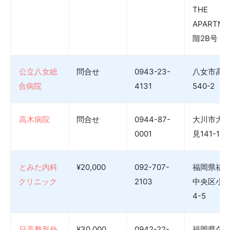
THE
APARTME
階2B号 室
公立八女総
問合せ
0943-23-
八女市高
合病院
4131
540-2
高木病院
問合せ
0944-87-
大川市大
0001
見141-11
とみた内科
¥20,000
092-707-
福岡県福
クリニック
2103
中央区小笹
4-5
日高整形外
¥30,000
0942-22-
福岡県久