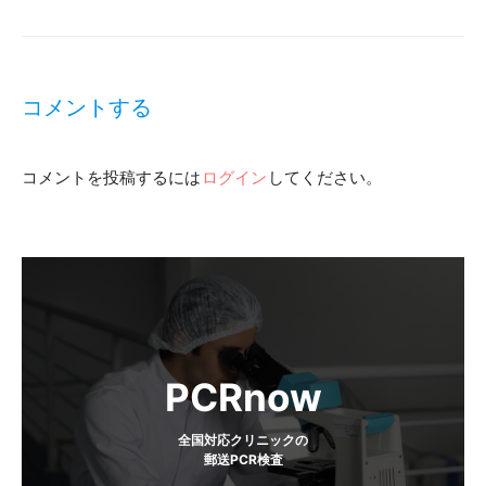
投
稿
コメントする
ナ
コメントを投稿するには
ログイン
してください。
ビ
ゲ
ー
シ
ョ
PCRnow
ン
全国対応クリニックの
郵送PCR検査