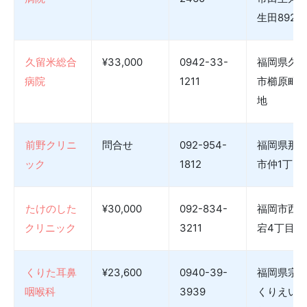
生田892
久留米総合
¥33,000
0942-33-
福岡県久
病院
1211
市櫛原町2
地
前野クリニ
問合せ
092-954-
福岡県那
ック
1812
市仲1丁目5
たけのした
¥30,000
092-834-
福岡市西
クリニック
3211
宕4丁目13
くりた耳鼻
¥23,600
0940-39-
福岡県宗
咽喉科
3939
くりえいと