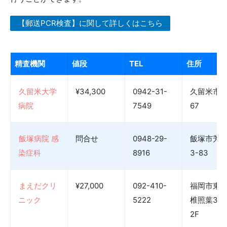
【郵送PCR検査】に関して詳しくはこちら
精査機関
値段
TEL
住所
久留米大学
¥34,300
0942-31-
久留米市
病院
7549
67
飯塚病院 感
問合せ
0948-29-
飯塚市芳
染症科
8916
3-83
まえだクリ
¥27,000
092-410-
福岡市東
ニック
5222
椎照葉3-4
2F