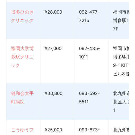
博多ひのき
¥28,000
092-477-
福岡市博
クリニック
7215
博多駅1-8-
7F
福岡大学博
¥27,000
092-435-
福岡市博
多駅クリニ
1011
博多駅中
ック
9-1 KITT
ビル8階
健和会大手
¥30,800
093-592-
北九州市
町病院
5511
北区大手町
1
こうゆうフ
¥25,000
093-873-
北九州市