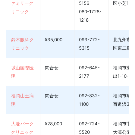
ァミリーク
5156
区小芝1-1-
リニック
080-1728-
1218
鈴木眼科ク
¥35,000
093-772-
北九州市
リニック
5315
区東二島4-
城山国際医
問合せ
092-645-
福岡市東
院
2177
出1-10-2
福岡山王病
問合せ
092-832-
福岡市早
院
1100
百道浜3-6
大濠パーク
¥28,000
092-724-
福岡市中
クリニック
5520
大濠公園2-