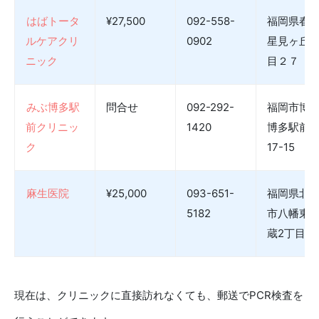
はばトータ
¥27,500
092-558-
福岡県春
ルケアクリ
0902
星見ヶ丘
ニック
目２７
みぶ博多駅
問合せ
092-292-
福岡市博
前クリニッ
1420
博多駅前2
ク
17-15
麻生医院
¥25,000
093-651-
福岡県北
5182
市八幡東
蔵2丁目14
現在は、クリニックに直接訪れなくても、郵送でPCR検査を