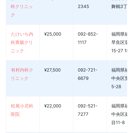
科クリニッ
2345
舞鶴3丁目2
ク
たけいち内
¥25,000
092-852-
福岡県福
科胃腸クリ
1117
早良区室見
ニック
15-27 1F
有村内科ク
¥27,500
092-721-
福岡県福
リニック
6679
中央区荒戸
5-28
松尾小児科
¥22,000
092-521-
福岡県福
医院
7277
中央区薬院
目11-8