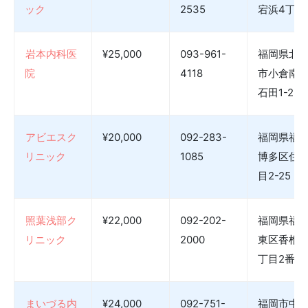
ック
2535
宕浜4丁目1
岩本内科医
¥25,000
093-961-
福岡県北
院
4118
市小倉南
石田1-2-8
アビエスク
¥20,000
092-283-
福岡県福
リニック
1085
博多区住吉
目2-25
照葉浅部ク
¥22,000
092-202-
福岡県福
リニック
2000
東区香椎照
丁目2番7
まいづる内
¥24,000
092-751-
福岡市中