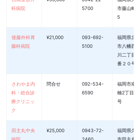
科病院
5700
市藤山町16
5
後藤外科胃
¥21,000
093-692-
福岡県北
腸科病院
5100
市八幡西
川二丁目
番２０号
さわやま内
問合せ
092-534-
福岡市南
科・総合診
6590
楠2丁目8番
療クリニッ
号
ク
田主丸中央
¥25,000
0943-72-
福岡県久
病院
2460
市田主丸