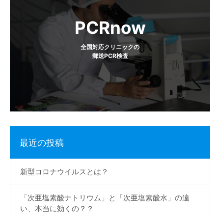
ョ
PCRnow
ン
全国対応クリニックの
郵送PCR検査
最近の投稿
新型コロナウイルスとは？
「次亜塩素酸ナトリウム」と「次亜塩素酸水」の違
い、本当に効くの？？