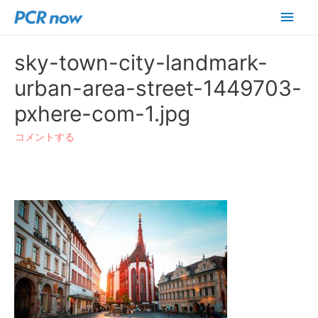
メ
イ
sky-town-city-landmark-
ン
urban-area-street-1449703-
メ
pxhere-com-1.jpg
ニ
コメントする
ュ
ー