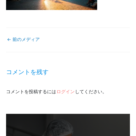
←
前のメディア
投
稿
コメントを残す
ナ
コメントを投稿するには
ログイン
してください。
ビ
ゲ
ー
シ