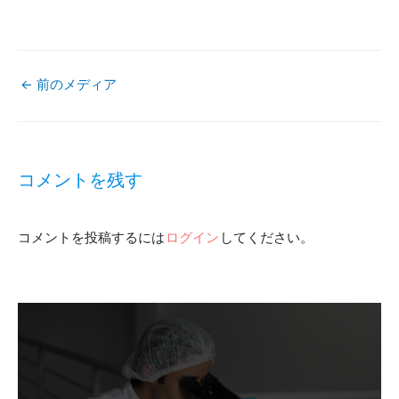
←
前のメディア
投
稿
コメントを残す
ナ
コメントを投稿するには
ログイン
してください。
ビ
ゲ
ー
シ