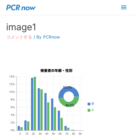
メ
イ
image1
ン
コメントする
/ By
PCRnow
メ
ニ
ュ
ー