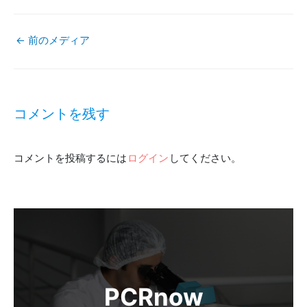
←
前のメディア
投
稿
コメントを残す
ナ
コメントを投稿するには
ログイン
してください。
ビ
ゲ
ー
シ
ョ
PCRnow