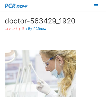
メ
イ
doctor-563429_1920
ン
コメントする
/ By
PCRnow
メ
ニ
ュ
ー