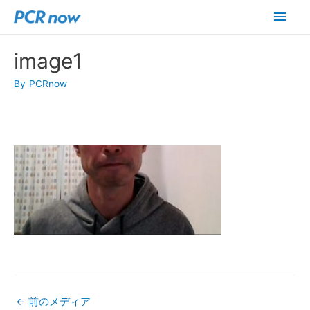
メ
イ
image1
ン
By
PCRnow
メ
ニ
ュ
ー
←
前のメディア