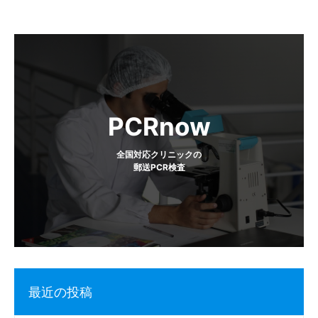
投
稿
ナ
ビ
PCRnow
ゲ
全国対応クリニックの
郵送PCR検査
ー
シ
ョ
ン
最近の投稿