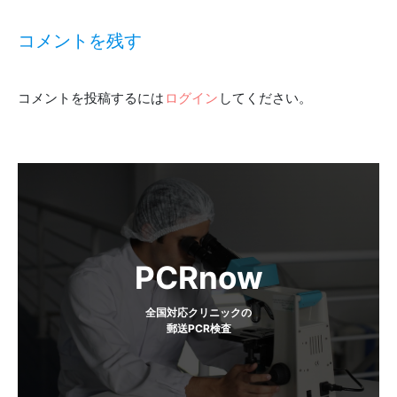
稿
コメントを残す
ナ
コメントを投稿するには
ログイン
してください。
ビ
ゲ
ー
シ
ョ
PCRnow
ン
全国対応クリニックの
郵送PCR検査