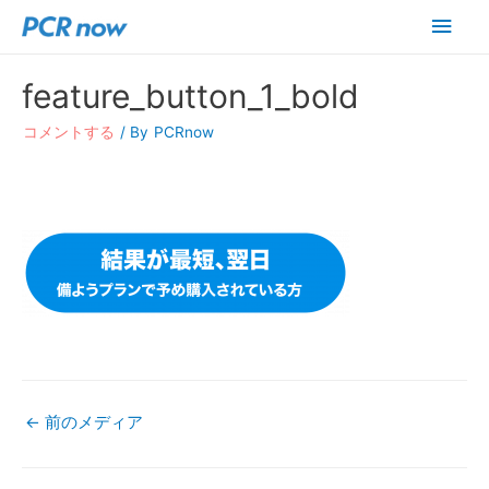
メ
イ
feature_button_1_bold
ン
コメントする
/ By
PCRnow
メ
ニ
ュ
ー
←
前のメディア
投