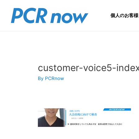
個人のお客様
customer-voice5-inde
By
PCRnow