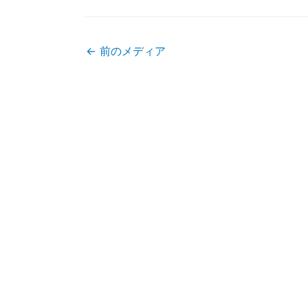
←
前のメディア
投
稿
ナ
ビ
ゲ
ー
シ