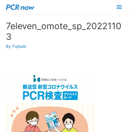
メ
イ
7eleven_omote_sp_2022110
ン
3
メ
By
Fujisaki
ニ
ュ
ー