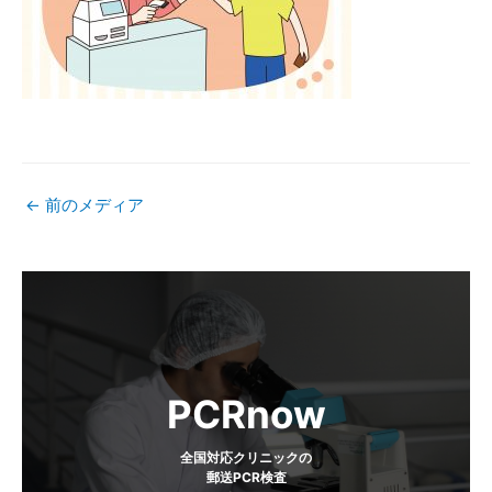
←
前のメディア
投
稿
ナ
ビ
PCRnow
ゲ
全国対応クリニックの
郵送PCR検査