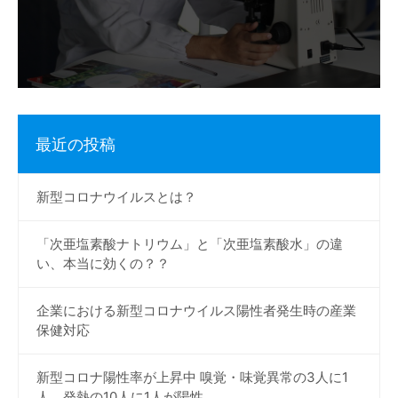
ー
シ
ョ
ン
最近の投稿
新型コロナウイルスとは？
「次亜塩素酸ナトリウム」と「次亜塩素酸水」の違
い、本当に効くの？？
企業における新型コロナウイルス陽性者発生時の産業
保健対応
新型コロナ陽性率が上昇中 嗅覚・味覚異常の3人に1
人、発熱の10人に1人が陽性