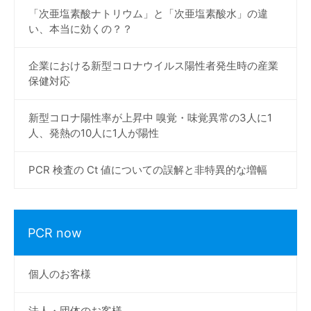
「次亜塩素酸ナトリウム」と「次亜塩素酸水」の違
い、本当に効くの？？
企業における新型コロナウイルス陽性者発生時の産業
保健対応
新型コロナ陽性率が上昇中 嗅覚・味覚異常の3人に1
人、発熱の10人に1人が陽性
PCR 検査の Ct 値についての誤解と非特異的な増幅
PCR now
個人のお客様
法人・団体のお客様