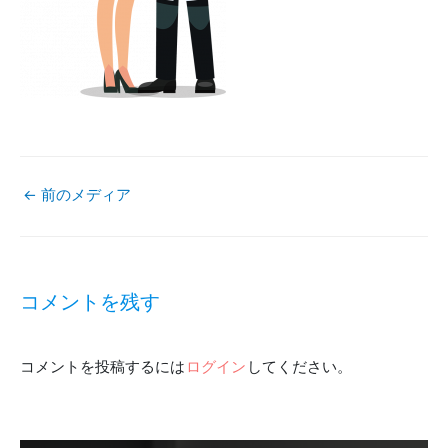
←
前のメディア
投
稿
コメントを残す
ナ
コメントを投稿するには
ログイン
してください。
ビ
ゲ