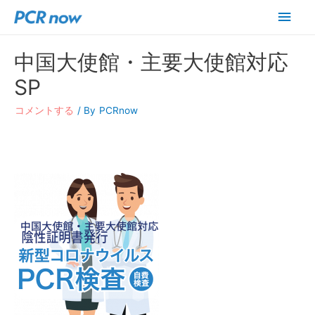
メ
イ
中国大使館・主要大使館対応
ン
SP
メ
コメントする
/ By
PCRnow
ニ
ュ
ー