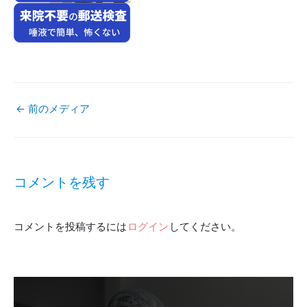
←
前のメディア
投
稿
コメントを残す
ナ
コメントを投稿するには
ログイン
してください。
ビ
ゲ
ー