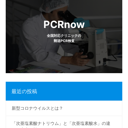
シ
ョ
PCRnow
ン
全国対応クリニックの
郵送PCR検査
最近の投稿
新型コロナウイルスとは？
「次亜塩素酸ナトリウム」と「次亜塩素酸水」の違