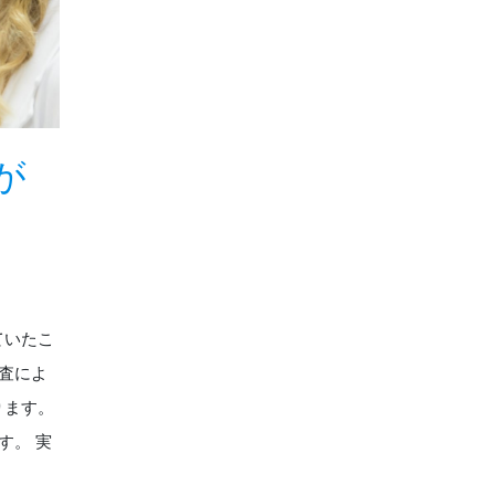
が
ていたこ
検査によ
ります。
す。 実