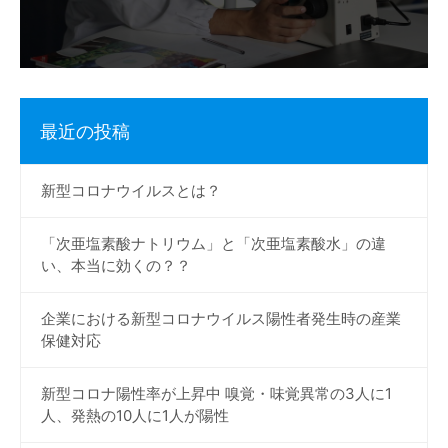
シ
ョ
ン
最近の投稿
新型コロナウイルスとは？
「次亜塩素酸ナトリウム」と「次亜塩素酸水」の違
い、本当に効くの？？
企業における新型コロナウイルス陽性者発生時の産業
保健対応
新型コロナ陽性率が上昇中 嗅覚・味覚異常の3人に1
人、発熱の10人に1人が陽性