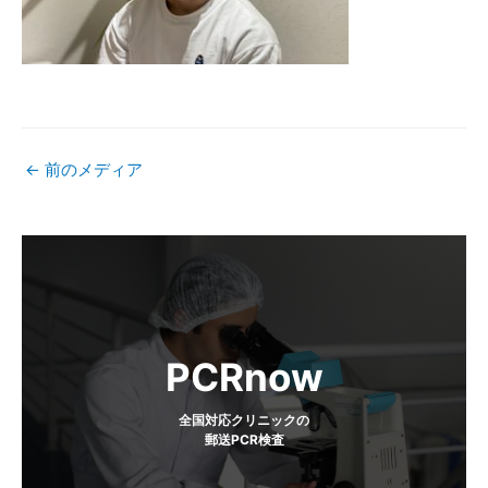
←
前のメディア
投
稿
ナ
ビ
PCRnow
ゲ
全国対応クリニックの
郵送PCR検査
ー