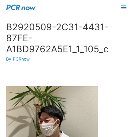
メ
イ
B2920509-2C31-4431-
ン
87FE-
メ
A1BD9762A5E1_1_105_c
ニ
By
PCRnow
ュ
ー