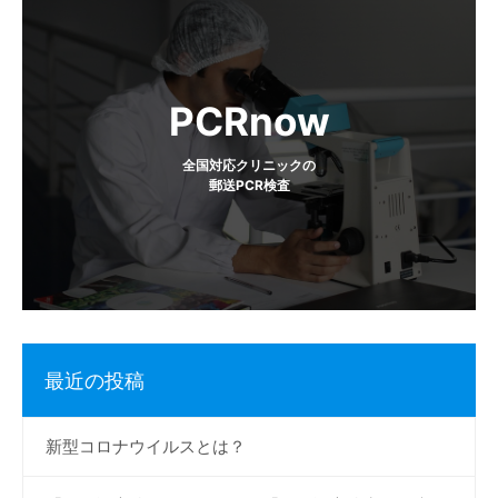
稿
ナ
ビ
PCRnow
ゲ
全国対応クリニックの
郵送PCR検査
ー
シ
ョ
ン
最近の投稿
新型コロナウイルスとは？