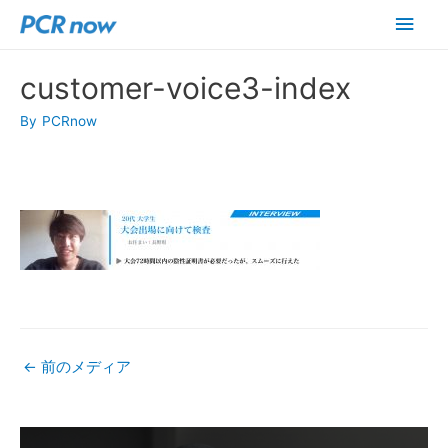
メ
イ
customer-voice3-index
ン
By
PCRnow
メ
ニ
ュ
ー
←
前のメディア
投