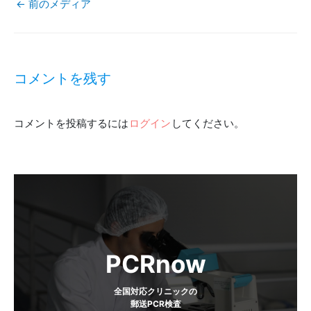
←
前のメディア
投
稿
コメントを残す
ナ
コメントを投稿するには
ログイン
してください。
ビ
ゲ
ー
シ
ョ
PCRnow
ン
全国対応クリニックの
郵送PCR検査