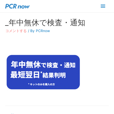
メ
イ
_年中無休で検査・通知
ン
コメントする
/ By
PCRnow
メ
ニ
ュ
ー