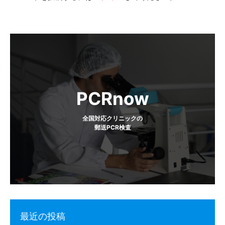
ビ
ゲ
ー
シ
ョ
PCRnow
ン
全国対応クリニックの
郵送PCR検査
最近の投稿