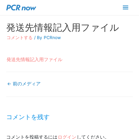
メ
イ
発送先情報記入用ファイル
ン
コメントする
/ By
PCRnow
メ
ニ
発送先情報記入用ファイル
ュ
←
前のメディア
ー
投
稿
コメントを残す
ナ
コメントを投稿するには
ログイン
してください。