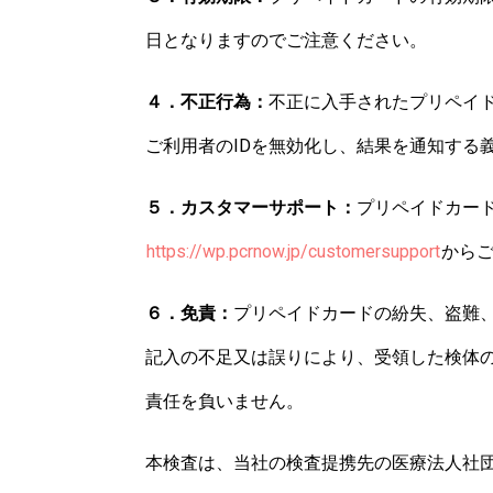
日となりますのでご注意ください。
４．不正行為：
不正に入手されたプリペイ
ご利用者のIDを無効化し、結果を通知する
５．カスタマーサポート：
プリペイドカー
https://wp.pcrnow.jp/customersupport
から
６．免責：
プリペイドカードの紛失、盗難
記入の不足又は誤りにより、受領した検体
責任を負いません。
本検査は、当社の検査提携先の
医療法人社