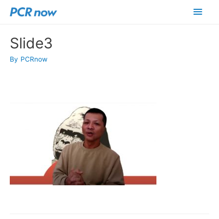
メ
イ
Slide3
ン
By
PCRnow
メ
ニ
ュ
ー