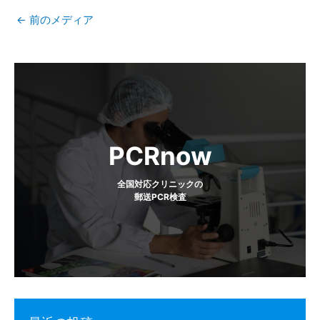
←
前のメディア
投
稿
ナ
ビ
PCRnow
ゲ
全国対応クリニックの
郵送PCR検査
ー
シ
ョ
ン